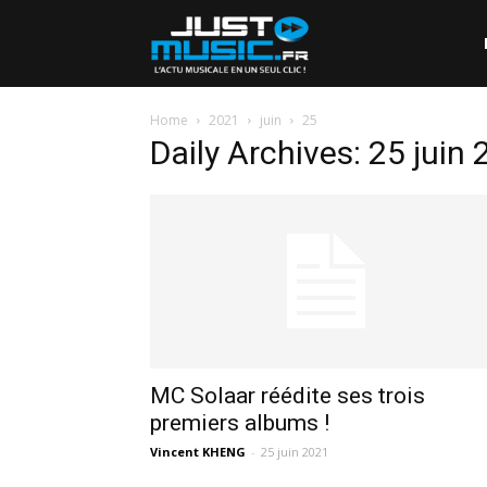
Home
2021
juin
25
Daily Archives: 25 juin
MC Solaar réédite ses trois
premiers albums !
Vincent KHENG
-
25 juin 2021