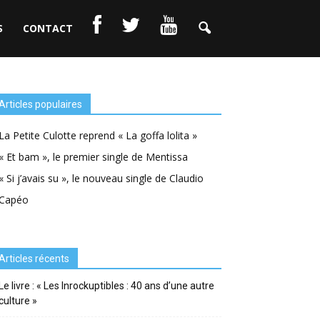
S
CONTACT
Articles populaires
La Petite Culotte reprend « La goffa lolita »
« Et bam », le premier single de Mentissa
« Si j’avais su », le nouveau single de Claudio
Capéo
Articles récents
Le livre : « Les Inrockuptibles : 40 ans d’une autre
culture »