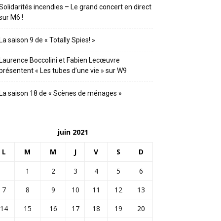
Solidarités incendies – Le grand concert en direct
sur M6 !
La saison 9 de « Totally Spies! »
Laurence Boccolini et Fabien Lecœuvre
présentent « Les tubes d’une vie » sur W9
La saison 18 de « Scènes de ménages »
juin 2021
L
M
M
J
V
S
D
1
2
3
4
5
6
7
8
9
10
11
12
13
14
15
16
17
18
19
20