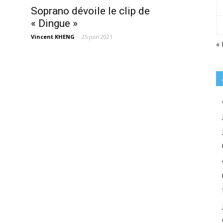
Soprano dévoile le clip de
« Dingue »
Vincent KHENG
-
25 juin 2021
« 