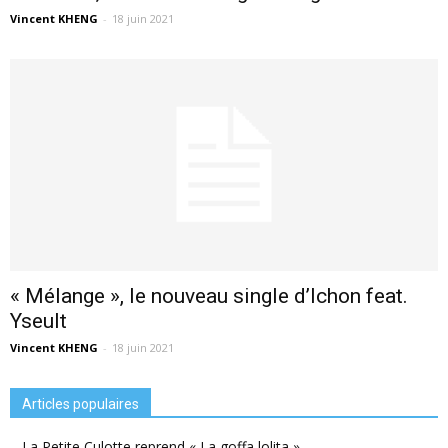
Vincent KHENG
-
18 juin 2021
« Mélange », le nouveau single d’Ichon feat.
Yseult
Vincent KHENG
-
18 juin 2021
Articles populaires
La Petite Culotte reprend « La goffa lolita »