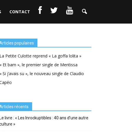
S
CONTACT
Articles populaires
La Petite Culotte reprend « La goffa lolita »
« Et bam », le premier single de Mentissa
« Si j’avais su », le nouveau single de Claudio
Capéo
Articles récents
Le livre : « Les Inrockuptibles : 40 ans d’une autre
culture »