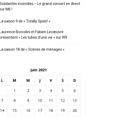
Solidarités incendies – Le grand concert en direct
sur M6 !
La saison 9 de « Totally Spies! »
Laurence Boccolini et Fabien Lecœuvre
présentent « Les tubes d’une vie » sur W9
La saison 18 de « Scènes de ménages »
juin 2021
L
M
M
J
V
S
D
1
2
3
4
5
6
7
8
9
10
11
12
13
14
15
16
17
18
19
20