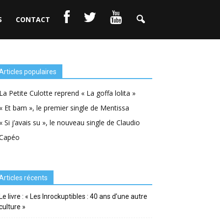
S
CONTACT
Articles populaires
La Petite Culotte reprend « La goffa lolita »
« Et bam », le premier single de Mentissa
« Si j’avais su », le nouveau single de Claudio
Capéo
Articles récents
Le livre : « Les Inrockuptibles : 40 ans d’une autre
culture »