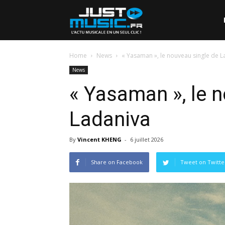
Home
News
« Yasaman », le nouveau single de L
News
« Yasaman », le 
Ladaniva
By
Vincent KHENG
-
6 juillet 2026
Share on Facebook
Tweet on Twitte