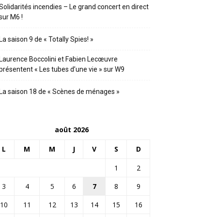
Solidarités incendies – Le grand concert en direct
sur M6 !
La saison 9 de « Totally Spies! »
Laurence Boccolini et Fabien Lecœuvre
présentent « Les tubes d’une vie » sur W9
La saison 18 de « Scènes de ménages »
août 2026
L
M
M
J
V
S
D
1
2
3
4
5
6
7
8
9
10
11
12
13
14
15
16