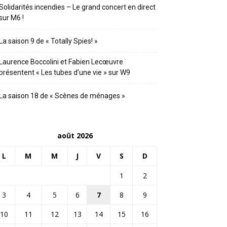
Solidarités incendies – Le grand concert en direct
sur M6 !
La saison 9 de « Totally Spies! »
Laurence Boccolini et Fabien Lecœuvre
présentent « Les tubes d’une vie » sur W9
La saison 18 de « Scènes de ménages »
août 2026
L
M
M
J
V
S
D
1
2
3
4
5
6
7
8
9
10
11
12
13
14
15
16