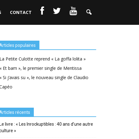
S
CONTACT
Articles populaires
La Petite Culotte reprend « La goffa lolita »
« Et bam », le premier single de Mentissa
« Si j’avais su », le nouveau single de Claudio
Capéo
Articles récents
Le livre : « Les Inrockuptibles : 40 ans d’une autre
culture »