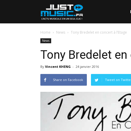
Home
News
Tony Bredelet en concert à l’Etage
News
Tony Bredelet en 
By
Vincent KHENG
-
24 janvier 2016
Share on Facebook
Tweet on Twitte