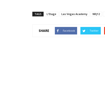
TAGS
L'Etage
Las Vegas Academy
NRJ12
SHARE
Facebook
Twitter