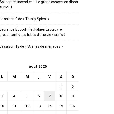
Solidarités incendies – Le grand concert en direct
sur M6 !
La saison 9 de « Totally Spies! »
Laurence Boccolini et Fabien Lecœuvre
présentent « Les tubes d’une vie » sur W9
La saison 18 de « Scènes de ménages »
août 2026
L
M
M
J
V
S
D
1
2
3
4
5
6
7
8
9
10
11
12
13
14
15
16