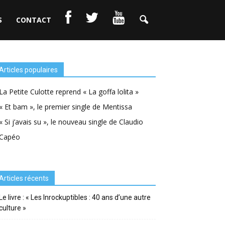
S
CONTACT
Articles populaires
La Petite Culotte reprend « La goffa lolita »
« Et bam », le premier single de Mentissa
« Si j’avais su », le nouveau single de Claudio
Capéo
Articles récents
Le livre : « Les Inrockuptibles : 40 ans d’une autre
culture »