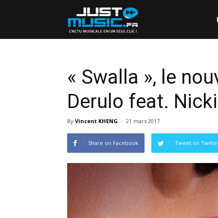
« Swalla », le no
Derulo feat. Nick
By
Vincent KHENG
-
21 mars 2017
Share on Facebook
Tweet on Twitte