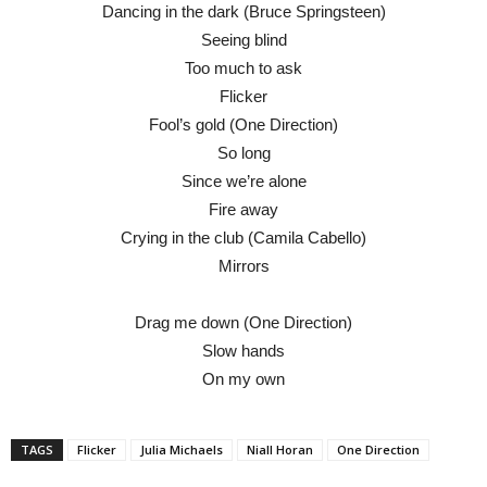
Dancing in the dark (Bruce Springsteen)
Seeing blind
Too much to ask
Flicker
Fool’s gold (One Direction)
So long
Since we’re alone
Fire away
Crying in the club (Camila Cabello)
Mirrors
Drag me down (One Direction)
Slow hands
On my own
TAGS
Flicker
Julia Michaels
Niall Horan
One Direction