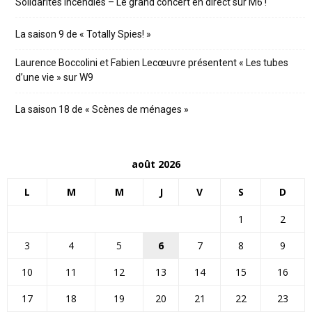
Solidarités incendies – Le grand concert en direct sur M6 !
La saison 9 de « Totally Spies! »
Laurence Boccolini et Fabien Lecœuvre présentent « Les tubes
d’une vie » sur W9
La saison 18 de « Scènes de ménages »
août 2026
L
M
M
J
V
S
D
1
2
3
4
5
6
7
8
9
10
11
12
13
14
15
16
17
18
19
20
21
22
23