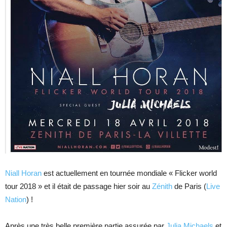
Niall Horan
est actuellement en tournée mondiale « Flicker world
tour 2018 » et il était de passage hier soir au
Zénith
de Paris (
Live
Nation
) !
Après une très belle première partie assurée par
Julia Michaels
et