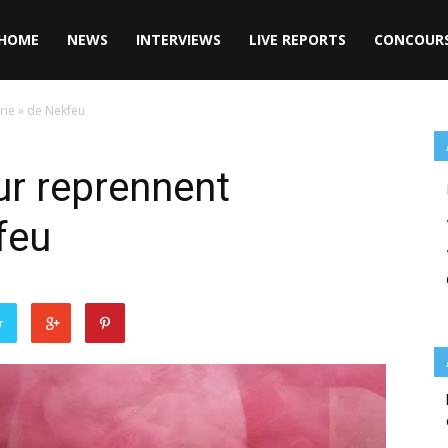
HOME
NEWS
INTERVIEWS
LIVE REPORTS
CONCOUR
ie » de Nekfeu
r reprennent
feu
r