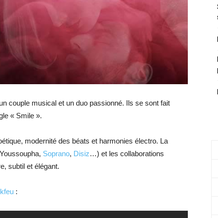
 un couple musical et un duo passionné. Ils se sont fait
gle « Smile ».
étique, modernité des béats et harmonies électro. La
 Youssoupha,
Soprano
,
Disiz
…) et les collaborations
, subtil et élégant.
kfeu
: