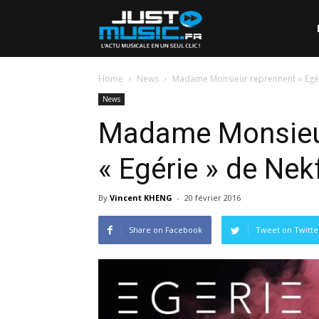
Home
News
Madame Monsieur reprennent « Egér
News
Madame Monsieu
« Egérie » de Nek
By
Vincent KHENG
-
20 février 2016
Share on Facebook
Tweet on Twitte