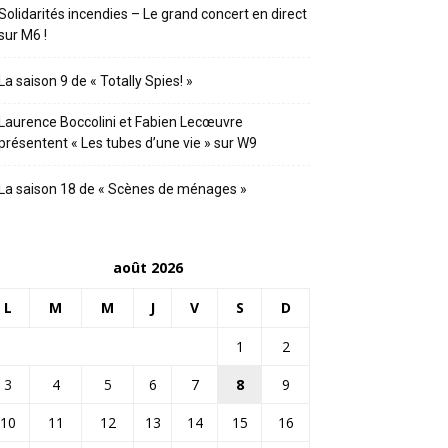
Solidarités incendies – Le grand concert en direct
sur M6 !
La saison 9 de « Totally Spies! »
Laurence Boccolini et Fabien Lecœuvre
présentent « Les tubes d’une vie » sur W9
La saison 18 de « Scènes de ménages »
août 2026
L
M
M
J
V
S
D
1
2
3
4
5
6
7
8
9
10
11
12
13
14
15
16