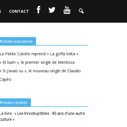
S
CONTACT
Articles populaires
La Petite Culotte reprend « La goffa lolita »
« Et bam », le premier single de Mentissa
« Si j’avais su », le nouveau single de Claudio
Capéo
Articles récents
Le livre : « Les Inrockuptibles : 40 ans d’une autre
culture »