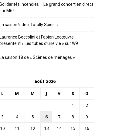
Solidarités incendies – Le grand concert en direct
sur M6 !
La saison 9 de « Totally Spies! »
Laurence Boccolini et Fabien Lecœuvre
présentent « Les tubes d’une vie » sur W9
La saison 18 de « Scènes de ménages »
août 2026
L
M
M
J
V
S
D
1
2
3
4
5
6
7
8
9
10
11
12
13
14
15
16