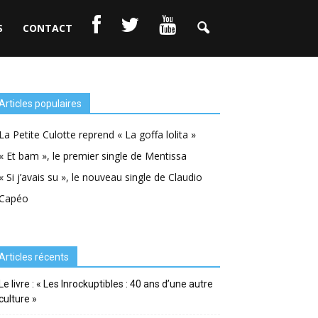
S
CONTACT
Articles populaires
La Petite Culotte reprend « La goffa lolita »
« Et bam », le premier single de Mentissa
« Si j’avais su », le nouveau single de Claudio
Capéo
Articles récents
Le livre : « Les Inrockuptibles : 40 ans d’une autre
culture »