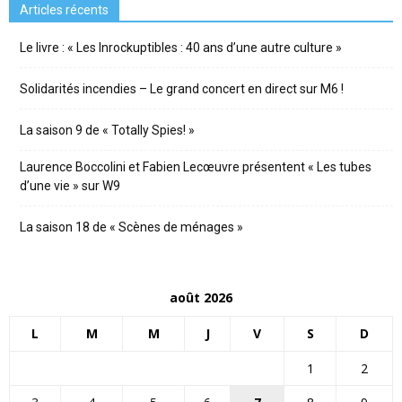
Articles récents
Le livre : « Les Inrockuptibles : 40 ans d’une autre culture »
Solidarités incendies – Le grand concert en direct sur M6 !
La saison 9 de « Totally Spies! »
Laurence Boccolini et Fabien Lecœuvre présentent « Les tubes
d’une vie » sur W9
La saison 18 de « Scènes de ménages »
août 2026
L
M
M
J
V
S
D
1
2