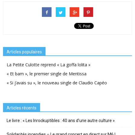
Articles populaires
La Petite Culotte reprend « La goffa lolita »
« Et bam », le premier single de Mentissa
« Si j’avais su », le nouveau single de Claudio Capéo
Articles récents
Le livre : « Les Inrockuptibles : 40 ans d’une autre culture »
Solidarités incendies – Le grand concert en direct sur M6 !