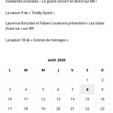
Solidarités incendies – Le grand concert en direct sur M6 !
La saison 9 de « Totally Spies! »
Laurence Boccolini et Fabien Lecœuvre présentent « Les tubes
d’une vie » sur W9
La saison 18 de « Scènes de ménages »
août 2026
L
M
M
J
V
S
D
1
2
3
4
5
6
7
8
9
10
11
12
13
14
15
16
17
18
19
20
21
22
23