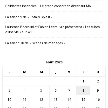
Solidarités incendies – Le grand concert en direct sur M6 !
La saison 9 de « Totally Spies! »
Laurence Boccolini et Fabien Lecœuvre présentent « Les tubes
d’une vie » sur W9
La saison 18 de « Scènes de ménages »
août 2026
L
M
M
J
V
S
D
1
2
3
4
5
6
7
8
9
10
11
12
13
14
15
16