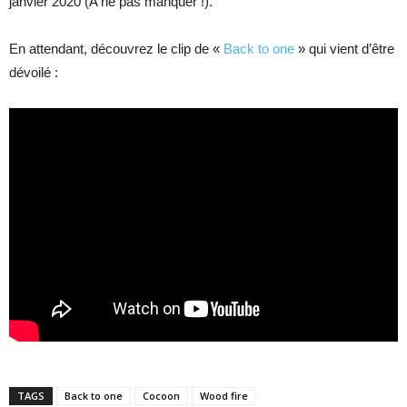
janvier 2020 (A ne pas manquer !).
En attendant, découvrez le clip de «
Back to one
» qui vient d’être
dévoilé :
TAGS
Back to one
Cocoon
Wood fire