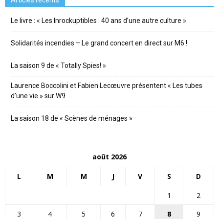
Le livre : « Les Inrockuptibles : 40 ans d’une autre culture »
Solidarités incendies – Le grand concert en direct sur M6 !
La saison 9 de « Totally Spies! »
Laurence Boccolini et Fabien Lecœuvre présentent « Les tubes
d’une vie » sur W9
La saison 18 de « Scènes de ménages »
août 2026
L
M
M
J
V
S
D
1
2
3
4
5
6
7
8
9