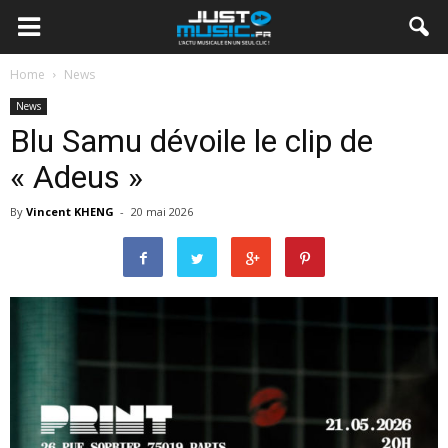
Home
News
News
Blu Samu dévoile le clip de
« Adeus »
By
Vincent KHENG
-
20 mai 2026