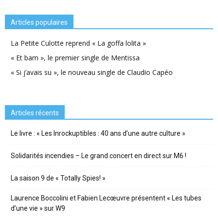
Articles populaires
La Petite Culotte reprend « La goffa lolita »
« Et bam », le premier single de Mentissa
« Si j’avais su », le nouveau single de Claudio Capéo
Articles récents
Le livre : « Les Inrockuptibles : 40 ans d’une autre culture »
Solidarités incendies – Le grand concert en direct sur M6 !
La saison 9 de « Totally Spies! »
Laurence Boccolini et Fabien Lecœuvre présentent « Les tubes
d’une vie » sur W9