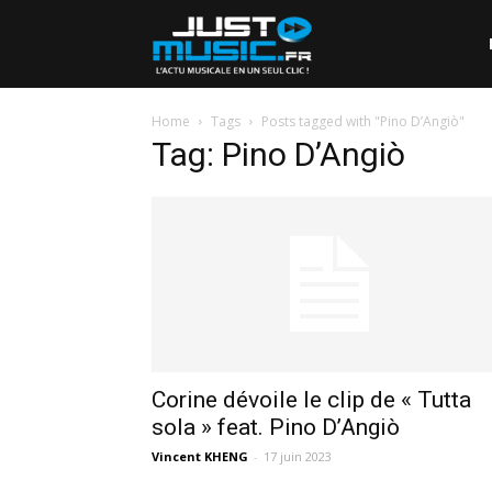
Home
Tags
Posts tagged with "Pino D’Angiò"
Tag: Pino D’Angiò
Corine dévoile le clip de « Tutta
sola » feat. Pino D’Angiò
Vincent KHENG
-
17 juin 2023