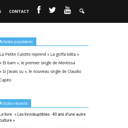
S
CONTACT
Articles populaires
La Petite Culotte reprend « La goffa lolita »
« Et bam », le premier single de Mentissa
« Si j’avais su », le nouveau single de Claudio
Capéo
Articles récents
Le livre : « Les Inrockuptibles : 40 ans d’une autre
culture »