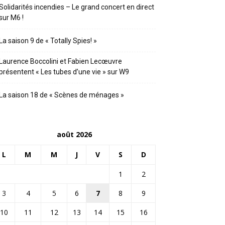
Solidarités incendies – Le grand concert en direct
sur M6 !
La saison 9 de « Totally Spies! »
Laurence Boccolini et Fabien Lecœuvre
présentent « Les tubes d’une vie » sur W9
La saison 18 de « Scènes de ménages »
août 2026
L
M
M
J
V
S
D
1
2
3
4
5
6
7
8
9
10
11
12
13
14
15
16