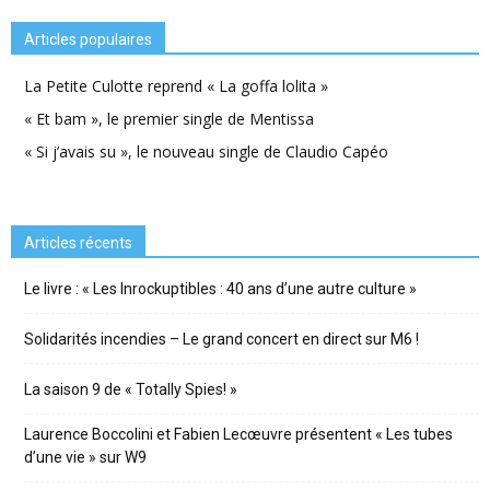
Articles populaires
La Petite Culotte reprend « La goffa lolita »
« Et bam », le premier single de Mentissa
« Si j’avais su », le nouveau single de Claudio Capéo
Articles récents
Le livre : « Les Inrockuptibles : 40 ans d’une autre culture »
Solidarités incendies – Le grand concert en direct sur M6 !
La saison 9 de « Totally Spies! »
Laurence Boccolini et Fabien Lecœuvre présentent « Les tubes
d’une vie » sur W9