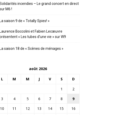
Solidarités incendies – Le grand concert en direct
sur M6 !
La saison 9 de « Totally Spies! »
Laurence Boccolini et Fabien Lecœuvre
présentent « Les tubes d’une vie » sur W9
La saison 18 de « Scènes de ménages »
août 2026
L
M
M
J
V
S
D
1
2
3
4
5
6
7
8
9
10
11
12
13
14
15
16