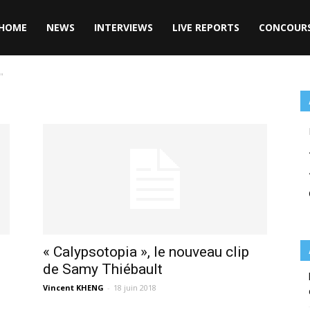
HOME
NEWS
INTERVIEWS
LIVE REPORTS
CONCOUR
"
« Calypsotopia », le nouveau clip
de Samy Thiébault
Vincent KHENG
-
18 juin 2018