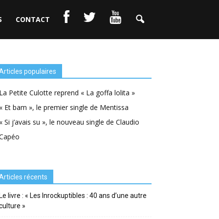
S
CONTACT
Articles populaires
La Petite Culotte reprend « La goffa lolita »
« Et bam », le premier single de Mentissa
« Si j’avais su », le nouveau single de Claudio
Capéo
Articles récents
Le livre : « Les Inrockuptibles : 40 ans d’une autre
culture »