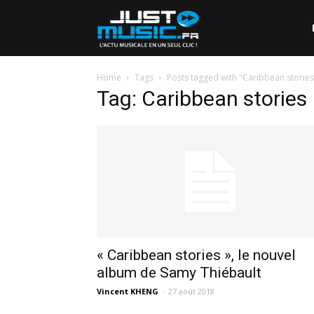
Home
Tags
Posts tagged with "Caribbean stories
Tag: Caribbean stories
« Caribbean stories », le nouvel
album de Samy Thiébault
Vincent KHENG
-
27 août 2018