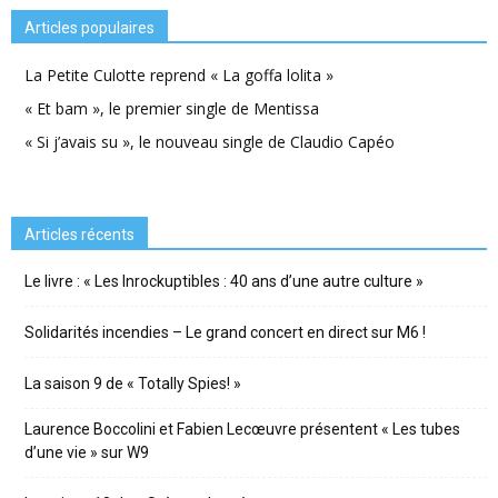
Articles populaires
La Petite Culotte reprend « La goffa lolita »
« Et bam », le premier single de Mentissa
« Si j’avais su », le nouveau single de Claudio Capéo
Articles récents
Le livre : « Les Inrockuptibles : 40 ans d’une autre culture »
Solidarités incendies – Le grand concert en direct sur M6 !
La saison 9 de « Totally Spies! »
Laurence Boccolini et Fabien Lecœuvre présentent « Les tubes
d’une vie » sur W9