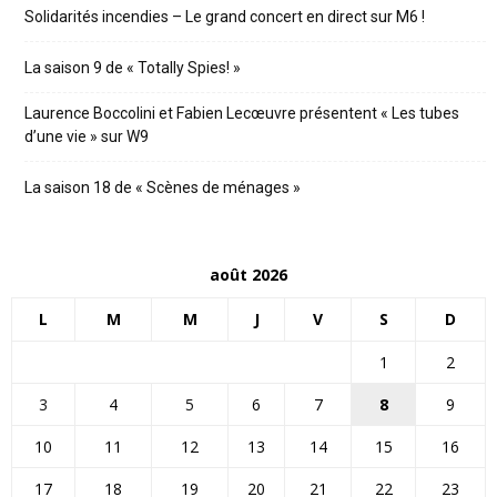
Solidarités incendies – Le grand concert en direct sur M6 !
La saison 9 de « Totally Spies! »
Laurence Boccolini et Fabien Lecœuvre présentent « Les tubes
d’une vie » sur W9
La saison 18 de « Scènes de ménages »
août 2026
L
M
M
J
V
S
D
1
2
3
4
5
6
7
8
9
10
11
12
13
14
15
16
17
18
19
20
21
22
23