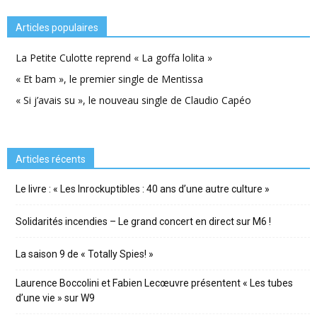
Articles populaires
La Petite Culotte reprend « La goffa lolita »
« Et bam », le premier single de Mentissa
« Si j’avais su », le nouveau single de Claudio Capéo
Articles récents
Le livre : « Les Inrockuptibles : 40 ans d’une autre culture »
Solidarités incendies – Le grand concert en direct sur M6 !
La saison 9 de « Totally Spies! »
Laurence Boccolini et Fabien Lecœuvre présentent « Les tubes
d’une vie » sur W9