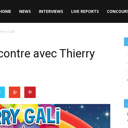
HOME
NEWS
INTERVIEWS
LIVE REPORTS
CONCOUR
erry Gali
ontre avec Thierry
r