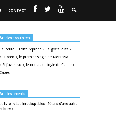
S
CONTACT
Articles populaires
La Petite Culotte reprend « La goffa lolita »
« Et bam », le premier single de Mentissa
« Si j’avais su », le nouveau single de Claudio
Capéo
Articles récents
Le livre : « Les Inrockuptibles : 40 ans d’une autre
culture »