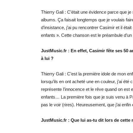
Thierry Gali : C’était une évidence parce que je s
albums. Ça faisait longtemps que je voulais fair
d’insistance, j’ai pu rencontrer Casimir et il éta
enfants ». Cette chanson est le préambule d’un 
JustMusic.fr : En effet, Casimir fête ses 50 
à lui ?
Thierry Gali : C’est la première idole de mon en
lorsqu’ils en ont acheté une en couleur, j’ai été 
représente l’innocence et le rêve quand on est en
enfants… La première fois que je suis venu à Par
pas le voir (rires). Heureusement, que j’ai enfin
JustMusic.fr : Que lui as-tu dit lors de cette