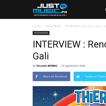
Home
INTERVIEWS
INTERVIEW : Rencontre avec Thi
INTERVIEWS
INTERVIEW : Renc
Gali
By
Vincent KHENG
-
13 septembre 2024
Share on Facebook
Tweet on Twitte