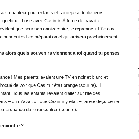
uis chanteur pour enfants et j’ai déjà sorti plusieurs
e quelque chose avec Casimir. À force de travail et
it évident que pour son anniversaire, je reprenne « L’île aux
album qui est en préparation et qui arrivera prochainement.
ans alors quels souvenirs viennent à toi quand tu penses
fance ! Mes parents avaient une TV en noir et blanc et
choqué de voir que Casimir était orange (sourire). Il
fant. Tous les enfants rêvaient d’aller sur l’île des
is – on m’avait dit que Casimir y était – j’ai été déçu de ne
 eu la chance de le rencontrer (sourire).
 rencontre ?