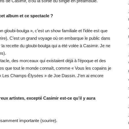
s de Casimir, d’où la sortie du single en préambule.
cet album et ce spectacle ?
n gloubi-boulga », c’est un show familiale et l’idée est que
urire). C’est un grand voyage où on embarque le public dans
la recette du gloubi-boulga qui a été volée à Casimir. Je ne
es).
acle, des morceaux qui existaient déjà à l’époque et des
pites que tout le monde connaît, comme « Vous les copains je
e « Les Champs-Élysées » de Joe Dassin. J’en ai encore
eux artistes, excepté Casimir est-ce qu’il y aura
fisamment importante (sourire).