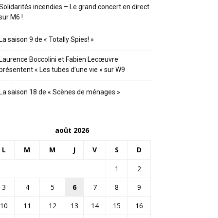
Solidarités incendies – Le grand concert en direct
sur M6 !
La saison 9 de « Totally Spies! »
Laurence Boccolini et Fabien Lecœuvre
présentent « Les tubes d’une vie » sur W9
La saison 18 de « Scènes de ménages »
août 2026
L
M
M
J
V
S
D
1
2
3
4
5
6
7
8
9
10
11
12
13
14
15
16