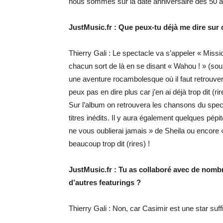
nous sommes sur la date anniversaire des 50 an
JustMusic.fr : Que peux-tu déjà me dire sur 
Thierry Gali : Le spectacle va s’appeler « Missio
chacun sort de là en se disant « Wahou ! » (so
une aventure rocambolesque où il faut retrouver 
peux pas en dire plus car j’en ai déjà trop dit (rir
Sur l’album on retrouvera les chansons du spect
titres inédits. Il y aura également quelques pé
ne vous oublierai jamais » de Sheila ou encor
beaucoup trop dit (rires) !
JustMusic.fr : Tu as collaboré avec de nombr
d’autres featurings ?
Thierry Gali : Non, car Casimir est une star suf