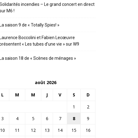
Solidarités incendies – Le grand concert en direct
sur M6 !
La saison 9 de « Totally Spies! »
Laurence Boccolini et Fabien Lecœuvre
présentent « Les tubes d’une vie » sur W9
La saison 18 de « Scènes de ménages »
août 2026
L
M
M
J
V
S
D
1
2
3
4
5
6
7
8
9
10
11
12
13
14
15
16