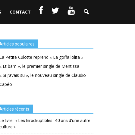
S
CONTACT
Articles populaires
La Petite Culotte reprend « La goffa lolita »
« Et bam », le premier single de Mentissa
« Si j’avais su », le nouveau single de Claudio
Capéo
Articles récents
Le livre : « Les Inrockuptibles : 40 ans d’une autre
culture »