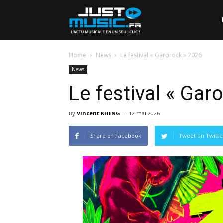
Home
News
Le festival « Garorock » 2026
News
Le festival « Gar
By
Vincent KHENG
-
12 mai 2026
Share on Facebook
Tweet on Twitte