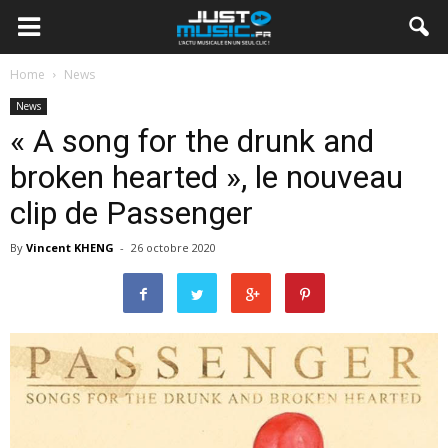
Home
News
News
« A song for the drunk and
broken hearted », le nouveau
clip de Passenger
By
Vincent KHENG
-
26 octobre 2020