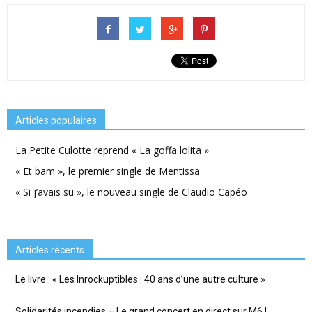
Articles populaires
La Petite Culotte reprend « La goffa lolita »
« Et bam », le premier single de Mentissa
« Si j’avais su », le nouveau single de Claudio Capéo
Articles récents
Le livre : « Les Inrockuptibles : 40 ans d’une autre culture »
Solidarités incendies – Le grand concert en direct sur M6 !