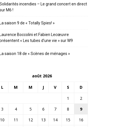
Solidarités incendies – Le grand concert en direct
sur M6 !
La saison 9 de « Totally Spies! »
Laurence Boccolini et Fabien Lecœuvre
présentent « Les tubes d’une vie » sur W9
La saison 18 de « Scènes de ménages »
août 2026
L
M
M
J
V
S
D
1
2
3
4
5
6
7
8
9
10
11
12
13
14
15
16