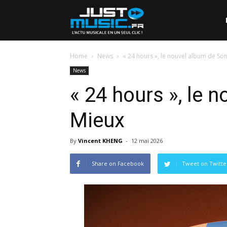
Home
News
« 24 hours », le nouvel album de So
News
« 24 hours », le 
Mieux
By
Vincent KHENG
-
12 mai 2026
Share on Facebook
Tweet on Twitte