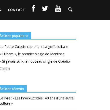
S
CONTACT
Articles populaires
La Petite Culotte reprend « La goffa lolita »
« Et bam », le premier single de Mentissa
« Si j’avais su », le nouveau single de Claudio
Capéo
Articles récents
Le livre : « Les Inrockuptibles : 40 ans d’une autre
culture »