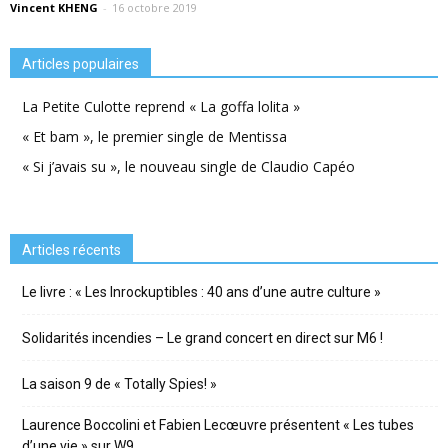
Vincent KHENG
-
16 octobre 2019
Articles populaires
La Petite Culotte reprend « La goffa lolita »
« Et bam », le premier single de Mentissa
« Si j’avais su », le nouveau single de Claudio Capéo
Articles récents
Le livre : « Les Inrockuptibles : 40 ans d’une autre culture »
Solidarités incendies – Le grand concert en direct sur M6 !
La saison 9 de « Totally Spies! »
Laurence Boccolini et Fabien Lecœuvre présentent « Les tubes
d’une vie » sur W9