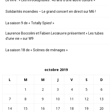
Le livre : « Les Inrockuptibles : 40 ans d’une autre culture »
Solidarités incendies – Le grand concert en direct sur M6 !
La saison 9 de « Totally Spies! »
Laurence Boccolini et Fabien Lecœuvre présentent « Les tubes
d’une vie » sur W9
La saison 18 de « Scènes de ménages »
octobre 2019
L
M
M
J
V
S
D
1
2
3
4
5
6
7
8
9
10
11
12
13
14
15
16
17
18
19
20