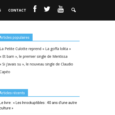
S
CONTACT
Articles populaires
La Petite Culotte reprend « La goffa lolita »
« Et bam », le premier single de Mentissa
« Si j’avais su », le nouveau single de Claudio
Capéo
Articles récents
Le livre : « Les Inrockuptibles : 40 ans d’une autre
culture »