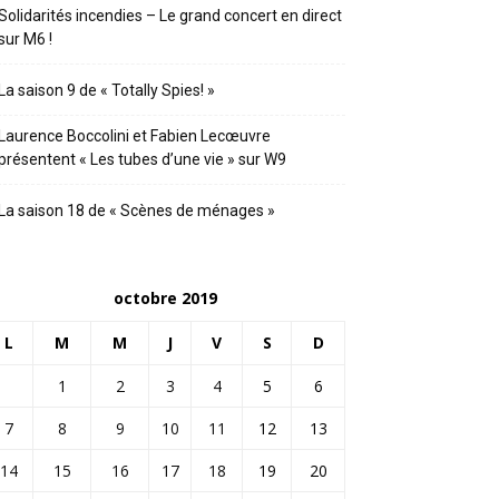
Solidarités incendies – Le grand concert en direct
sur M6 !
La saison 9 de « Totally Spies! »
Laurence Boccolini et Fabien Lecœuvre
présentent « Les tubes d’une vie » sur W9
La saison 18 de « Scènes de ménages »
octobre 2019
L
M
M
J
V
S
D
1
2
3
4
5
6
7
8
9
10
11
12
13
14
15
16
17
18
19
20