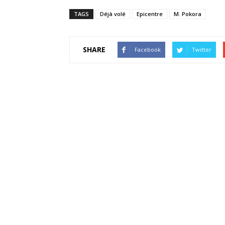
TAGS
Déjà volé
Epicentre
M. Pokora
SHARE
Facebook
Twitter