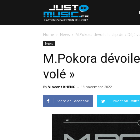
Home
News
M.Pokora dévoile le clip de « Déjà vo
News
M.Pokora dévoile 
volé »
By
Vincent KHENG
-
18 novembre 2022
Share on Facebook
Tweet on Twitte