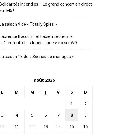
Solidarités incendies – Le grand concert en direct
sur M6 !
La saison 9 de « Totally Spies! »
Laurence Boccolini et Fabien Lecœuvre
présentent « Les tubes d’une vie » sur W9
La saison 18 de « Scènes de ménages »
août 2026
L
M
M
J
V
S
D
1
2
3
4
5
6
7
8
9
10
11
12
13
14
15
16