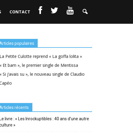
S
CONTACT
Articles populaires
La Petite Culotte reprend « La goffa lolita »
« Et bam », le premier single de Mentissa
« Si j’avais su », le nouveau single de Claudio
Capéo
Articles récents
Le livre : « Les Inrockuptibles : 40 ans d’une autre
culture »