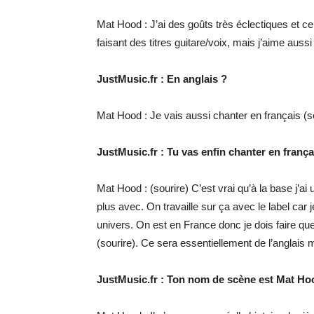
Mat Hood : J’ai des goûts très éclectiques et ce
faisant des titres guitare/voix, mais j’aime auss
JustMusic.fr : En anglais ?
Mat Hood : Je vais aussi chanter en français (so
JustMusic.fr : Tu vas enfin chanter en franç
Mat Hood : (sourire) C’est vrai qu’à la base j’a
plus avec. On travaille sur ça avec le label ca
univers. On est en France donc je dois faire qu
(sourire). Ce sera essentiellement de l’anglais m
JustMusic.fr : Ton nom de scène est Mat Hood