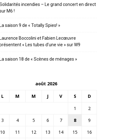
Solidarités incendies – Le grand concert en direct
sur M6 !
La saison 9 de « Totally Spies! »
Laurence Boccolini et Fabien Lecœuvre
présentent « Les tubes d’une vie » sur W9
La saison 18 de « Scènes de ménages »
août 2026
L
M
M
J
V
S
D
1
2
3
4
5
6
7
8
9
10
11
12
13
14
15
16