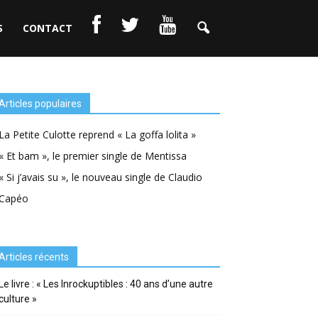
S
CONTACT
Articles populaires
La Petite Culotte reprend « La goffa lolita »
« Et bam », le premier single de Mentissa
« Si j’avais su », le nouveau single de Claudio
Capéo
Articles récents
Le livre : « Les Inrockuptibles : 40 ans d’une autre
culture »