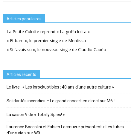
Articles populaires
La Petite Culotte reprend « La goffa lolita »
« Et bam », le premier single de Mentissa
« Si j’avais su », le nouveau single de Claudio Capéo
Articles récents
Le livre : « Les Inrockuptibles : 40 ans d’une autre culture »
Solidarités incendies – Le grand concert en direct sur M6 !
La saison 9 de « Totally Spies! »
Laurence Boccolini et Fabien Lecœuvre présentent « Les tubes
d’une vie » sur W9