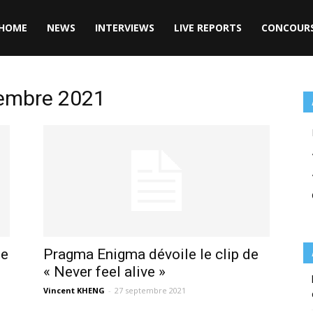
HOME
NEWS
INTERVIEWS
LIVE REPORTS
CONCOUR
tembre 2021
de
Pragma Enigma dévoile le clip de
« Never feel alive »
Vincent KHENG
-
27 septembre 2021