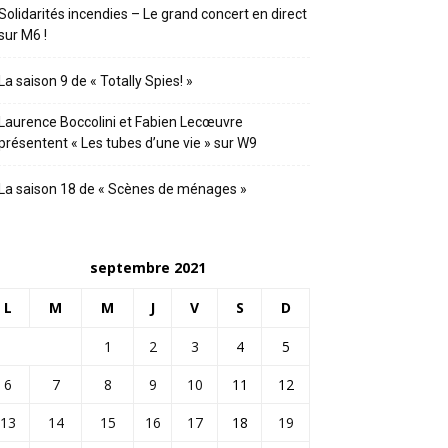
Solidarités incendies – Le grand concert en direct
sur M6 !
La saison 9 de « Totally Spies! »
Laurence Boccolini et Fabien Lecœuvre
présentent « Les tubes d’une vie » sur W9
La saison 18 de « Scènes de ménages »
septembre 2021
L
M
M
J
V
S
D
1
2
3
4
5
6
7
8
9
10
11
12
13
14
15
16
17
18
19