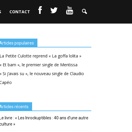
S
CONTACT
Articles populaires
La Petite Culotte reprend « La goffa lolita »
« Et bam », le premier single de Mentissa
« Si j’avais su », le nouveau single de Claudio
Capéo
Articles récents
Le livre : « Les Inrockuptibles : 40 ans d’une autre
culture »