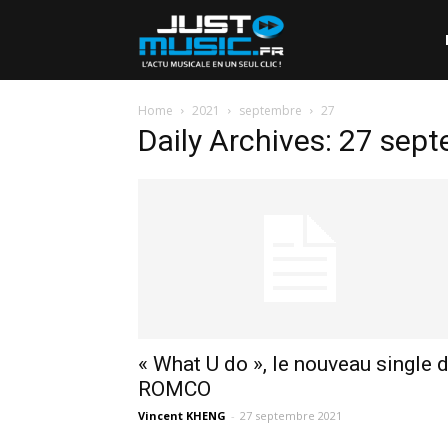
Home
2021
septembre
27
Daily Archives: 27 sep
« What U do », le nouveau single 
ROMCO
Vincent KHENG
-
27 septembre 2021