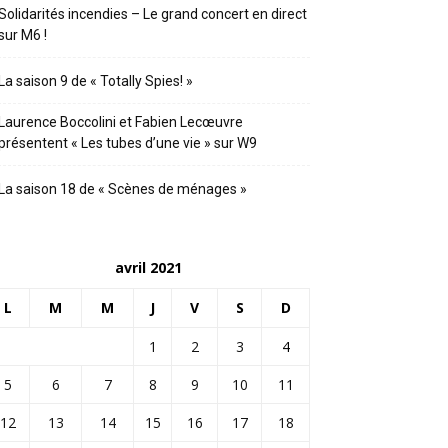
Solidarités incendies – Le grand concert en direct
sur M6 !
La saison 9 de « Totally Spies! »
Laurence Boccolini et Fabien Lecœuvre
présentent « Les tubes d’une vie » sur W9
La saison 18 de « Scènes de ménages »
avril 2021
L
M
M
J
V
S
D
1
2
3
4
5
6
7
8
9
10
11
12
13
14
15
16
17
18