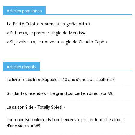
Articles populaires
La Petite Culotte reprend « La goffa lolita »
« Et bam », le premier single de Mentissa
« Si j’avais su », le nouveau single de Claudio Capéo
Articles récents
Le livre : « Les Inrockuptibles : 40 ans d’une autre culture »
Solidarités incendies – Le grand concert en direct sur M6 !
La saison 9 de « Totally Spies! »
Laurence Boccolini et Fabien Lecœuvre présentent « Les tubes
d’une vie » sur W9