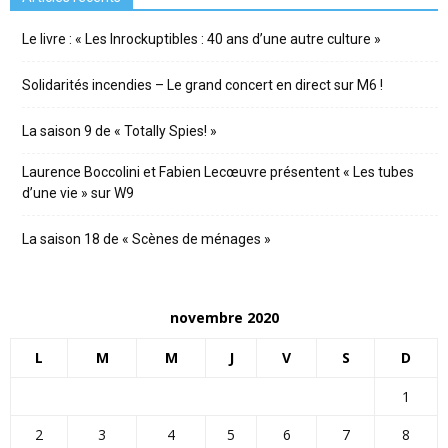
Le livre : « Les Inrockuptibles : 40 ans d’une autre culture »
Solidarités incendies – Le grand concert en direct sur M6 !
La saison 9 de « Totally Spies! »
Laurence Boccolini et Fabien Lecœuvre présentent « Les tubes
d’une vie » sur W9
La saison 18 de « Scènes de ménages »
novembre 2020
L
M
M
J
V
S
D
1
2
3
4
5
6
7
8