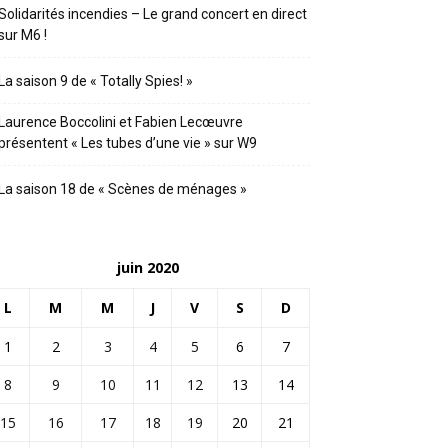
Solidarités incendies – Le grand concert en direct
sur M6 !
La saison 9 de « Totally Spies! »
Laurence Boccolini et Fabien Lecœuvre
présentent « Les tubes d’une vie » sur W9
La saison 18 de « Scènes de ménages »
juin 2020
L
M
M
J
V
S
D
1
2
3
4
5
6
7
8
9
10
11
12
13
14
15
16
17
18
19
20
21