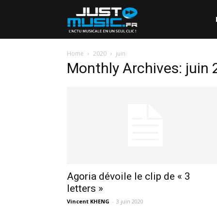
Home
2020
juin
Monthly Archives: juin
Agoria dévoile le clip de « 3
letters »
Vincent KHENG
-
3 juin 2020