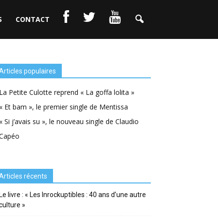
S
CONTACT
Articles populaires
La Petite Culotte reprend « La goffa lolita »
« Et bam », le premier single de Mentissa
« Si j’avais su », le nouveau single de Claudio
Capéo
Articles récents
Le livre : « Les Inrockuptibles : 40 ans d’une autre
culture »