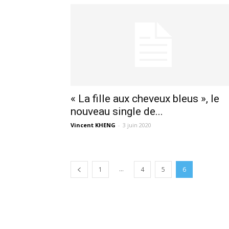
« La fille aux cheveux bleus », le
nouveau single de...
Vincent KHENG
-
3 juin 2020
...
1
4
5
6