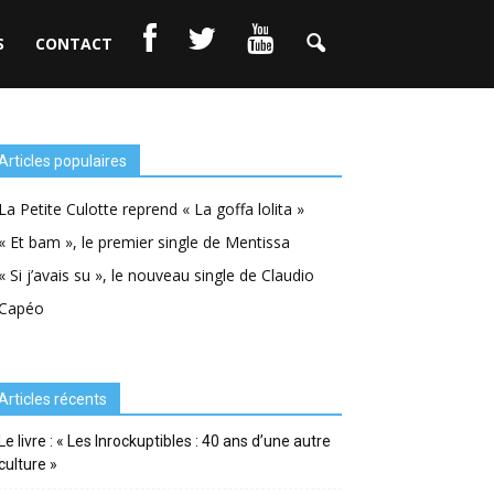
S
CONTACT
Articles populaires
La Petite Culotte reprend « La goffa lolita »
« Et bam », le premier single de Mentissa
« Si j’avais su », le nouveau single de Claudio
Capéo
Articles récents
Le livre : « Les Inrockuptibles : 40 ans d’une autre
culture »