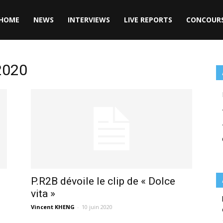
HOME
NEWS
INTERVIEWS
LIVE REPORTS
CONCOUR
 2020
P.R2B dévoile le clip de « Dolce
vita »
Vincent KHENG
-
10 juin 2020