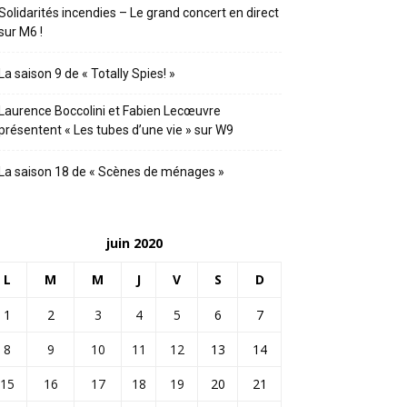
Solidarités incendies – Le grand concert en direct
sur M6 !
La saison 9 de « Totally Spies! »
Laurence Boccolini et Fabien Lecœuvre
présentent « Les tubes d’une vie » sur W9
La saison 18 de « Scènes de ménages »
juin 2020
L
M
M
J
V
S
D
1
2
3
4
5
6
7
8
9
10
11
12
13
14
15
16
17
18
19
20
21