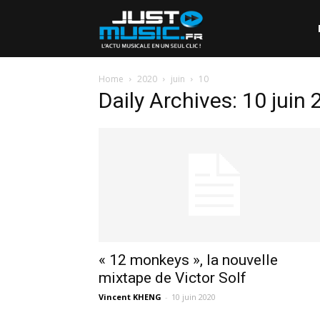
Home
2020
juin
10
Daily Archives: 10 juin
« 12 monkeys », la nouvelle
mixtape de Victor Solf
Vincent KHENG
-
10 juin 2020