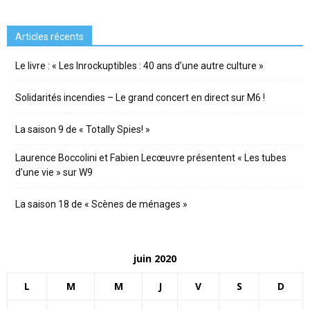
Articles récents
Le livre : « Les Inrockuptibles : 40 ans d’une autre culture »
Solidarités incendies – Le grand concert en direct sur M6 !
La saison 9 de « Totally Spies! »
Laurence Boccolini et Fabien Lecœuvre présentent « Les tubes
d’une vie » sur W9
La saison 18 de « Scènes de ménages »
juin 2020
L
M
M
J
V
S
D