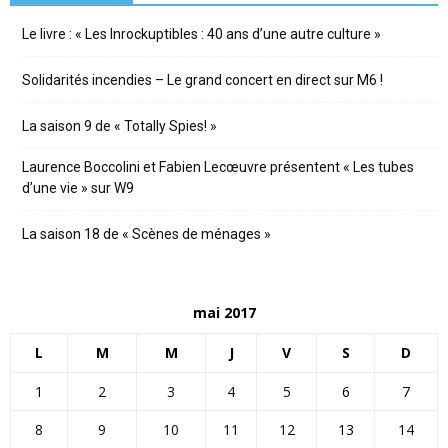
Le livre : « Les Inrockuptibles : 40 ans d’une autre culture »
Solidarités incendies – Le grand concert en direct sur M6 !
La saison 9 de « Totally Spies! »
Laurence Boccolini et Fabien Lecœuvre présentent « Les tubes
d’une vie » sur W9
La saison 18 de « Scènes de ménages »
mai 2017
L
M
M
J
V
S
D
1
2
3
4
5
6
7
8
9
10
11
12
13
14