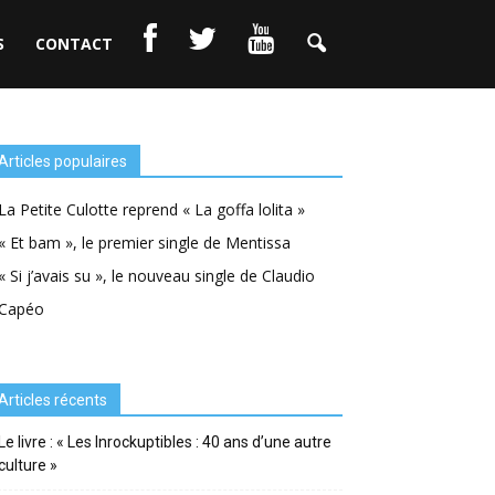
S
CONTACT
Articles populaires
La Petite Culotte reprend « La goffa lolita »
« Et bam », le premier single de Mentissa
« Si j’avais su », le nouveau single de Claudio
Capéo
Articles récents
Le livre : « Les Inrockuptibles : 40 ans d’une autre
culture »