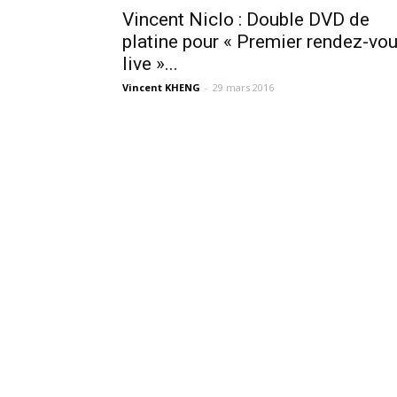
Vincent Niclo : Double DVD de
platine pour « Premier rendez-vo
live »...
Vincent KHENG
-
29 mars 2016