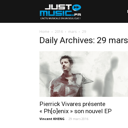
Home
2016
mars
29
Daily Archives: 29 mar
Pierrick Vivares présente
« Ph[o]enix » son nouvel EP
Vincent KHENG
-
29 mars 2016