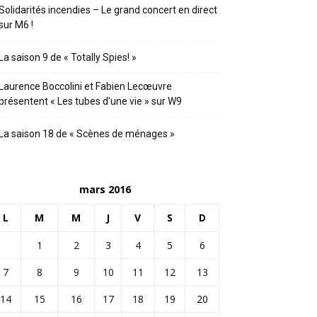
Solidarités incendies – Le grand concert en direct
sur M6 !
La saison 9 de « Totally Spies! »
Laurence Boccolini et Fabien Lecœuvre
présentent « Les tubes d’une vie » sur W9
La saison 18 de « Scènes de ménages »
mars 2016
L
M
M
J
V
S
D
1
2
3
4
5
6
7
8
9
10
11
12
13
14
15
16
17
18
19
20