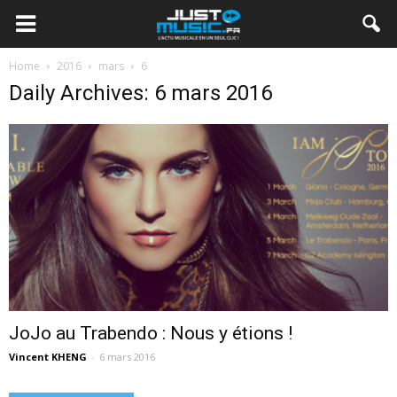
Home
2016
mars
6
Daily Archives: 6 mars 2016
JoJo au Trabendo : Nous y étions !
Vincent KHENG
-
6 mars 2016