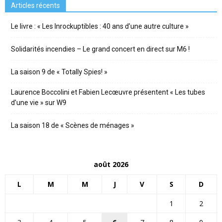
Articles récents
Le livre : « Les Inrockuptibles : 40 ans d’une autre culture »
Solidarités incendies – Le grand concert en direct sur M6 !
La saison 9 de « Totally Spies! »
Laurence Boccolini et Fabien Lecœuvre présentent « Les tubes
d’une vie » sur W9
La saison 18 de « Scènes de ménages »
août 2026
L
M
M
J
V
S
D
1
2