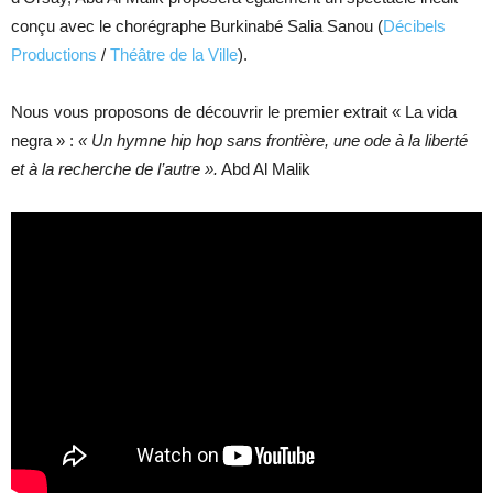
conçu avec le chorégraphe Burkinabé Salia Sanou (
Décibels
Productions
/
Théâtre de la Ville
).
Nous vous proposons de découvrir le premier extrait « La vida
negra » :
« Un hymne hip hop sans frontière, une ode à la liberté
et à la recherche de l’autre ».
Abd Al Malik