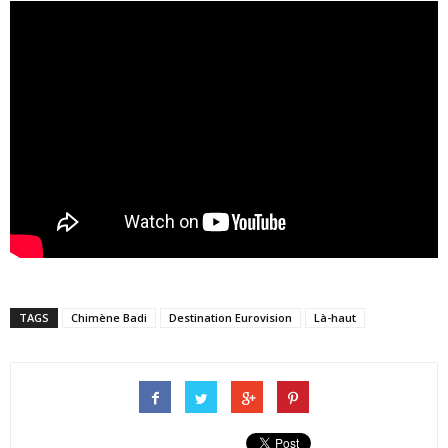
TAGS
Chimène Badi
Destination Eurovision
Là-haut