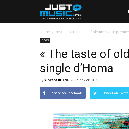
Home
News
« The taste of old times », le premi
News
« The taste of old
single d’Homa
By
Vincent KHENG
-
22 janvier 2018
Share on Facebook
Tweet on Twitte