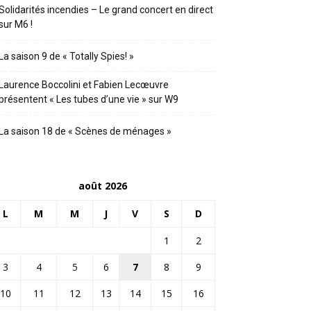
Solidarités incendies – Le grand concert en direct
sur M6 !
La saison 9 de « Totally Spies! »
Laurence Boccolini et Fabien Lecœuvre
présentent « Les tubes d’une vie » sur W9
La saison 18 de « Scènes de ménages »
août 2026
L
M
M
J
V
S
D
1
2
3
4
5
6
7
8
9
10
11
12
13
14
15
16