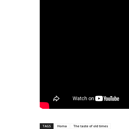
TAGS
Homa
The taste of old times