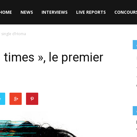
HOME
NEWS
INTERVIEWS
LIVE REPORTS
CONCOUR
er single d’Homa
 times », le premier
r