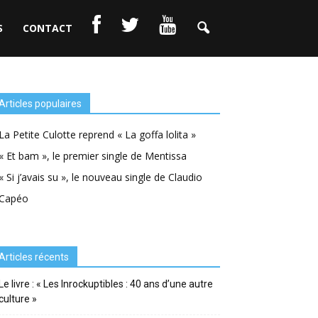
S
CONTACT
Articles populaires
La Petite Culotte reprend « La goffa lolita »
« Et bam », le premier single de Mentissa
« Si j’avais su », le nouveau single de Claudio
Capéo
Articles récents
Le livre : « Les Inrockuptibles : 40 ans d’une autre
culture »