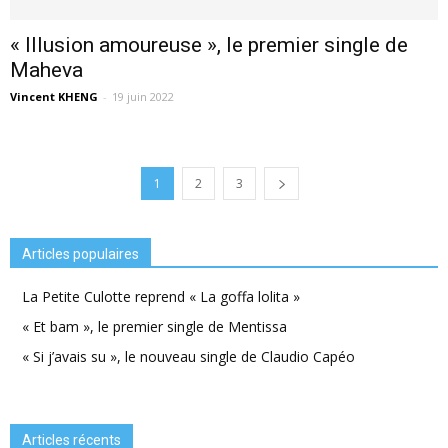
« Illusion amoureuse », le premier single de
Maheva
Vincent KHENG
-
19 juin 2022
1
2
3
Articles populaires
La Petite Culotte reprend « La goffa lolita »
« Et bam », le premier single de Mentissa
« Si j’avais su », le nouveau single de Claudio Capéo
Articles récents