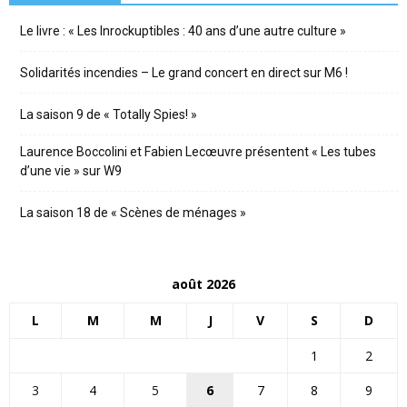
Le livre : « Les Inrockuptibles : 40 ans d’une autre culture »
Solidarités incendies – Le grand concert en direct sur M6 !
La saison 9 de « Totally Spies! »
Laurence Boccolini et Fabien Lecœuvre présentent « Les tubes
d’une vie » sur W9
La saison 18 de « Scènes de ménages »
août 2026
L
M
M
J
V
S
D
1
2
3
4
5
6
7
8
9