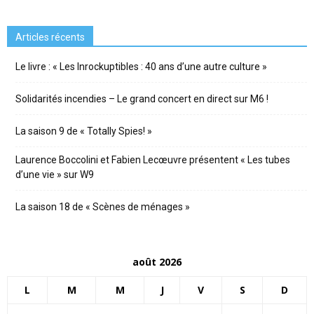
Articles récents
Le livre : « Les Inrockuptibles : 40 ans d’une autre culture »
Solidarités incendies – Le grand concert en direct sur M6 !
La saison 9 de « Totally Spies! »
Laurence Boccolini et Fabien Lecœuvre présentent « Les tubes
d’une vie » sur W9
La saison 18 de « Scènes de ménages »
août 2026
L
M
M
J
V
S
D