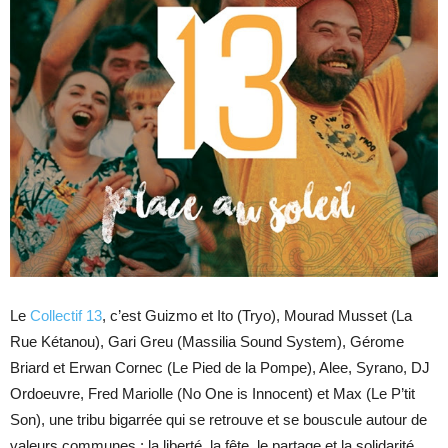
Le
Collectif 13
, c’est Guizmo et Ito (Tryo), Mourad Musset (La
Rue Kétanou), Gari Greu (Massilia Sound System), Gérome
Briard et Erwan Cornec (Le Pied de la Pompe), Alee, Syrano, DJ
Ordoeuvre, Fred Mariolle (No One is Innocent) et Max (Le P’tit
Son), une tribu bigarrée qui se retrouve et se bouscule autour de
valeurs communes : la liberté, la fête, le partage et la solidarité.