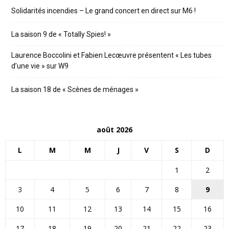
Solidarités incendies – Le grand concert en direct sur M6 !
La saison 9 de « Totally Spies! »
Laurence Boccolini et Fabien Lecœuvre présentent « Les tubes
d’une vie » sur W9
La saison 18 de « Scènes de ménages »
août 2026
L
M
M
J
V
S
D
1
2
3
4
5
6
7
8
9
10
11
12
13
14
15
16
17
18
19
20
21
22
23