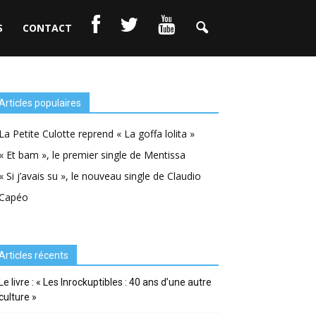
S
CONTACT
Articles populaires
La Petite Culotte reprend « La goffa lolita »
« Et bam », le premier single de Mentissa
« Si j’avais su », le nouveau single de Claudio
Capéo
Articles récents
Le livre : « Les Inrockuptibles : 40 ans d’une autre
culture »