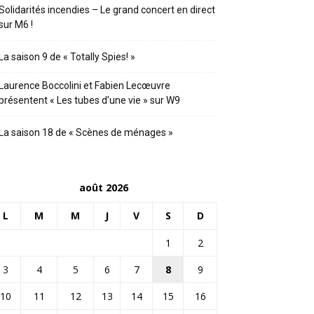
Solidarités incendies – Le grand concert en direct
sur M6 !
La saison 9 de « Totally Spies! »
Laurence Boccolini et Fabien Lecœuvre
présentent « Les tubes d’une vie » sur W9
La saison 18 de « Scènes de ménages »
août 2026
L
M
M
J
V
S
D
1
2
3
4
5
6
7
8
9
10
11
12
13
14
15
16