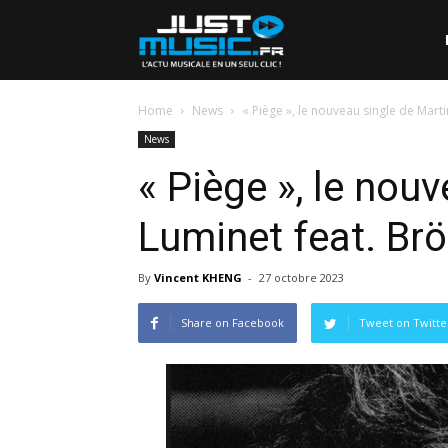
Home
News
« Piège », le nouveau single de Marti
News
« Piège », le nou
Luminet feat. Brö
By
Vincent KHENG
-
27 octobre 2023
Share on Facebook
Tweet on Twitte