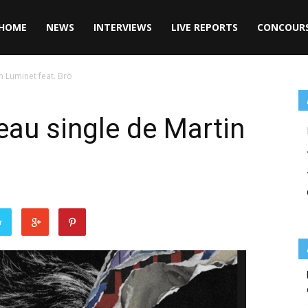
HOME
NEWS
INTERVIEWS
LIVE REPORTS
CONCOUR
n Luminet feat. Brö
veau single de Martin
r