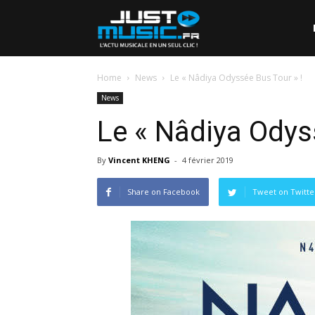
Home
News
Le « Nâdiya Odyssée Bus Tour » !
News
Le « Nâdiya Odys
By
Vincent KHENG
-
4 février 2019
Share on Facebook
Tweet on Twitte