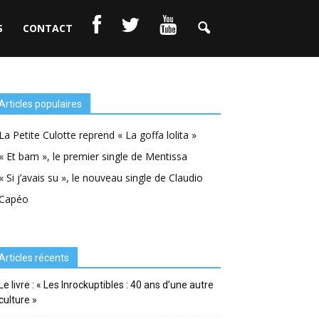
S
CONTACT
Articles populaires
La Petite Culotte reprend « La goffa lolita »
« Et bam », le premier single de Mentissa
« Si j’avais su », le nouveau single de Claudio
Capéo
Articles récents
Le livre : « Les Inrockuptibles : 40 ans d’une autre
culture »