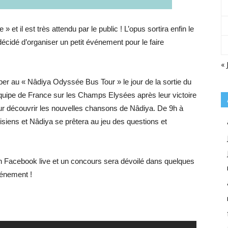
 » et il est très attendu par le public ! L’opus sortira enfin le
décidé d’organiser un petit événement pour le faire
« 
iper au « Nâdiya Odyssée Bus Tour » le jour de la sortie du
’équipe de France sur les Champs Elysées après leur victoire
ur découvrir les nouvelles chansons de Nâdiya. De 9h à
arisiens et Nâdiya se prêtera au jeu des questions et
un Facebook live et un concours sera dévoilé dans quelques
vénement !