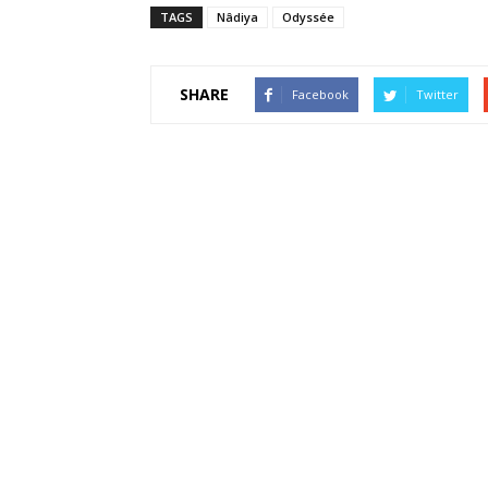
TAGS
Nâdiya
Odyssée
SHARE
Facebook
Twitter