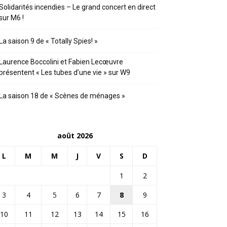
Solidarités incendies – Le grand concert en direct
sur M6 !
La saison 9 de « Totally Spies! »
Laurence Boccolini et Fabien Lecœuvre
présentent « Les tubes d’une vie » sur W9
La saison 18 de « Scènes de ménages »
août 2026
L
M
M
J
V
S
D
1
2
3
4
5
6
7
8
9
10
11
12
13
14
15
16