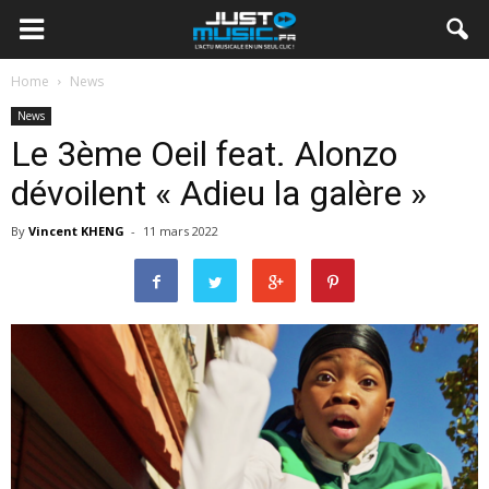
Home
News
News
Le 3ème Oeil feat. Alonzo
dévoilent « Adieu la galère »
By
Vincent KHENG
-
11 mars 2022